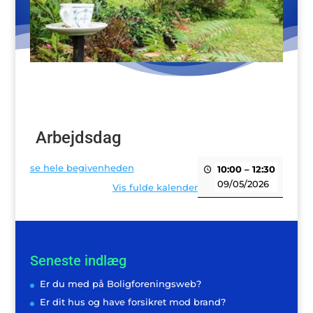
Arbejdsdag
se hele begivenheden
10:00
–
12:30
09/05/2026
Vis fulde kalender
Seneste indlæg
Er du med på Boligforeningsweb?
Er dit hus og have forsikret mod brand?