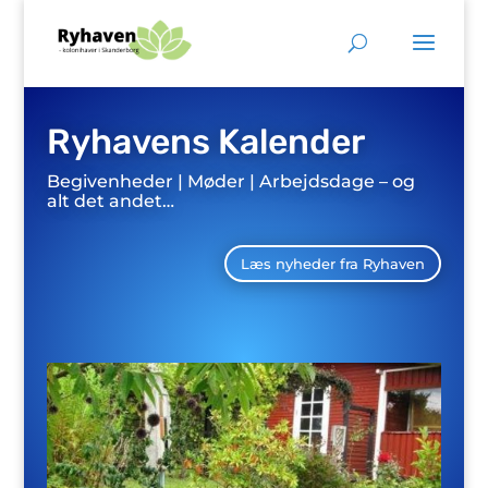
Ryhavens Kalender
Begivenheder | Møder | Arbejdsdage – og
alt det andet…
Læs nyheder fra Ryhaven