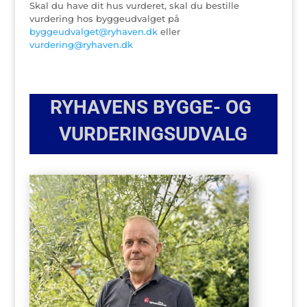
Skal du have dit hus vurderet, skal du bestille
vurdering hos byggeudvalget på
byggeudvalget@ryhaven.dk
eller
vurdering@ryhaven.dk
RYHAVENS BYGGE- OG
VURDERINGSUDVALG