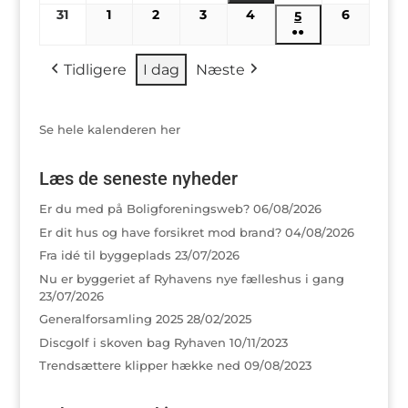
(2
31
31/08/2026
1
01/09/2026
2
02/09/2026
3
03/09/2026
4
04/09/2026
6
06/09/2
5
05/09/2026
begivenheder)
●●
(2
Tidligere
I dag
Næste
begivenheder)
Se hele kalenderen her
Læs de seneste nyheder
Er du med på Boligforeningsweb?
06/08/2026
Er dit hus og have forsikret mod brand?
04/08/2026
Fra idé til byggeplads
23/07/2026
Nu er byggeriet af Ryhavens nye fælleshus i gang
23/07/2026
Generalforsamling 2025
28/02/2025
Discgolf i skoven bag Ryhaven
10/11/2023
Trendsættere klipper hække ned
09/08/2023