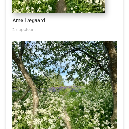
Arne Lægaard
2. suppleant