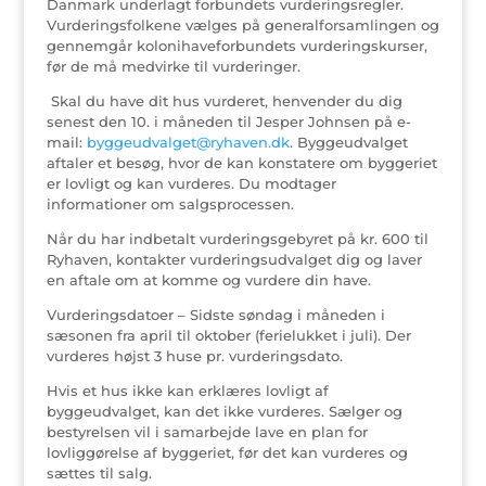
Danmark underlagt forbundets vurderingsregler.
Vurderingsfolkene vælges på generalforsamlingen og
gennemgår kolonihaveforbundets vurderingskurser,
før de må medvirke til vurderinger.
Skal du have dit hus vurderet, henvender du dig
senest den 10. i måneden til Jesper Johnsen på e-
mail:
byggeudvalget@ryhaven.dk
. Byggeudvalget
aftaler et besøg, hvor de kan konstatere om byggeriet
er lovligt og kan vurderes. Du modtager
informationer om salgsprocessen.
Når du har indbetalt vurderingsgebyret på kr. 600 til
Ryhaven, kontakter vurderingsudvalget dig og laver
en aftale om at komme og vurdere din have.
Vurderingsdatoer – Sidste søndag i måneden i
sæsonen fra april til oktober (ferielukket i juli). Der
vurderes højst 3 huse pr. vurderingsdato.
Hvis et hus ikke kan erklæres lovligt af
byggeudvalget, kan det ikke vurderes. Sælger og
bestyrelsen vil i samarbejde lave en plan for
lovliggørelse af byggeriet, før det kan vurderes og
sættes til salg.