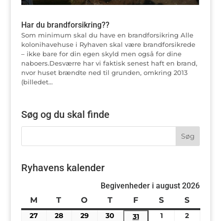
Har du brandforsikring??
Som minimum skal du have en brandforsikring Alle
kolonihavehuse i Ryhaven skal være brandforsikrede
– ikke bare for din egen skyld men også for dine
naboers.Desværre har vi faktisk senest haft en brand,
nvor huset brændte ned til grunden, omkring 2013
(billedet...
Søg og du skal finde
Ryhavens kalender
Begivenheder i august 2026
M
mandag
T
tirsdag
O
onsdag
T
torsdag
F
fredag
S
lørdag
S
søndag
27
27/07/2026
28
28/07/2026
29
29/07/2026
30
30/07/2026
1
01/08/2026
2
02/08/2
31
31/07/2026