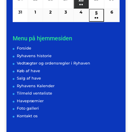
begivenhed)
●●
(2
31
31/08/2026
1
01/09/2026
2
02/09/2026
3
03/09/2026
4
04/09/2026
6
06/09/2
5
05/09/2026
begivenheder)
●●
(2
begivenheder)
Menu på hjemmesiden
Forside
Ryhavens historie
Vedtægter og ordensregler i Ryhaven
Køb af have
Salg af have
Ryhavens Kalender
Tilmeld venteliste
Havepræmier
Foto galleri
Kontakt os