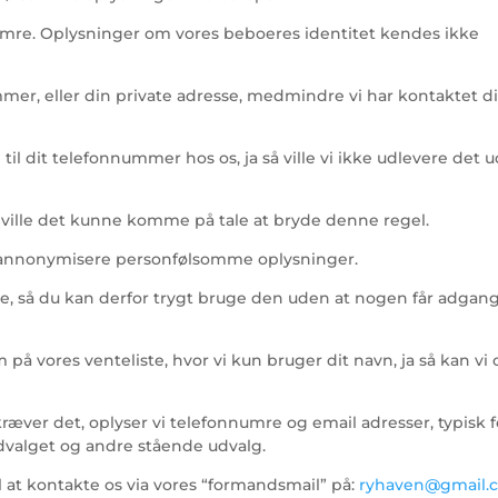
numre. Oplysninger om vores beboeres identitet kendes ikke
mmer, eller din private adresse, medmindre vi har kontaktet d
il dit telefonnummer hos os, ja så ville vi ikke udlevere det 
 ville det kunne komme på tale at bryde denne regel.
 at annonymisere personfølsomme oplysninger.
, så du kan derfor trygt bruge den uden at nogen får adgang 
å vores venteliste, hvor vi kun bruger dit navn, ja så kan vi 
kræver det, oplyser vi telefonnumre og email adresser, typisk f
valget og andre stående udvalg.
 at kontakte os via vores “formandsmail” på:
ryhaven@gmail.