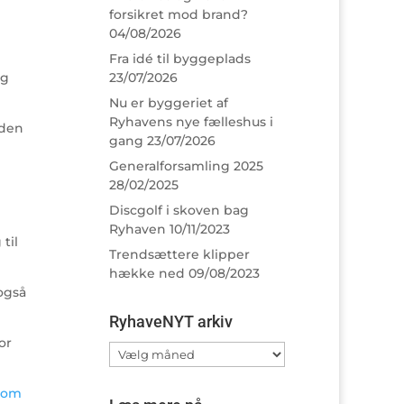
forsikret mod brand?
04/08/2026
Fra idé til byggeplads
ig
23/07/2026
Nu er byggeriet af
Ryhavens nye fælleshus i
uden
gang
23/07/2026
Generalforsamling 2025
28/02/2025
Discgolf i skoven bag
Ryhaven
10/11/2023
til
Trendsættere klipper
hække ned
09/08/2023
også
RyhaveNYT arkiv
or
RyhaveNYT
arkiv
com