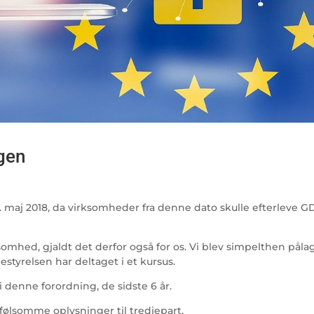
gen
5. maj 2018, da virksomheder fra denne dato skulle efterleve G
omhed, gjaldt det derfor også for os. Vi blev simpelthen påla
estyrelsen har deltaget i et kursus.
 i denne forordning, de sidste 6 år.
onfølsomme oplysninger til trediepart.