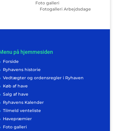
Foto galleri
Fotogalleri Arbejdsdage
Menu på hjemmesiden
Forside
Ryhavens historie
Vedtægter og ordensregler i Ryhaven
Køb af have
6
Salg af have
Ryhavens Kalender
Tilmeld venteliste
6
Havepræmier
6
Foto galleri