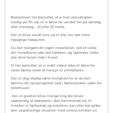
Bestyrelsen har besluttet, at vi hvis vejrudsigten
stadig ser fin ud, vil vi åbne for vandet her på søndag
eller mandag – 22 eller 23 marts.
Der vil blive sendt sms ud til alle, om det mere
nøjagtige tidspunkt.
Du kan klargøre din egen installation, ved at lukke
din hovedhane ude ved hækken, og ligeledes lukke
alle dine haner inde i huset.
Vi har besluttet, at vi indtil videre ikke vil åbne for
vores fælles-toilet af hensyn til smittefaren.
Der vil dog stadig være mulighed for at du kan
tømme dit campingtoilet ned i fællestanken uden for
toilethuset.
Der vil givetvis blive mange ting der bliver
nødvendig at debattere i den kommende tid, til
hvordan vi fælleskab og enkeltvis, kan eller bør gribe
den usædvanlige situation med corona-smitten an.