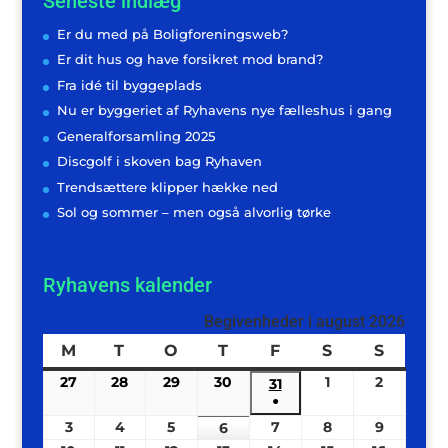
Seneste indlæg
Er du med på Boligforeningsweb?
Er dit hus og have forsikret mod brand?
Fra idé til byggeplads
Nu er byggeriet af Ryhavens nye fælleshus i gang
Generalforsamling 2025
Discgolf i skoven bag Ryhaven
Trendsættere klipper hække ned
Sol og sommer – men også alvorlig tørke
Ryhavens kalender
Begivenheder i august 2026
M
mandag
T
tirsdag
O
onsdag
T
torsdag
F
fredag
S
lørdag
S
søndag
27
27/07/2026
28
28/07/2026
29
29/07/2026
30
30/07/2026
1
01/08/2026
2
02/08/2
31
31/07/2026
●
(1
3
03/08/2026
4
04/08/2026
5
05/08/2026
7
07/08/2026
8
08/08/2026
9
09/08/2
6
06/08/2026
begivenhed)