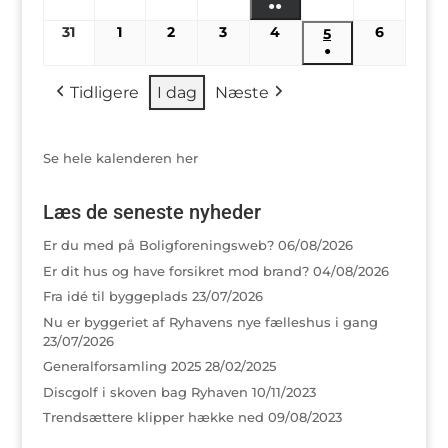
begivenhed)
●●
(2
31
31/08/2026
1
01/09/2026
2
02/09/2026
3
03/09/2026
4
04/09/2026
6
06/09/2
5
05/09/2026
begivenheder)
●
(1
Tidligere
I dag
Næste
begivenhed)
Se hele kalenderen her
Læs de seneste nyheder
Er du med på Boligforeningsweb?
06/08/2026
Er dit hus og have forsikret mod brand?
04/08/2026
Fra idé til byggeplads
23/07/2026
Nu er byggeriet af Ryhavens nye fælleshus i gang
23/07/2026
Generalforsamling 2025
28/02/2025
Discgolf i skoven bag Ryhaven
10/11/2023
Trendsættere klipper hække ned
09/08/2023