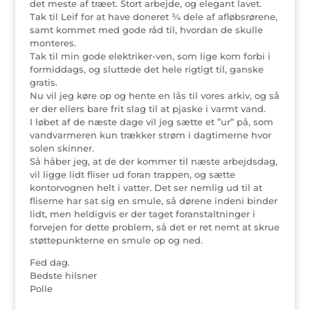
det meste af træet. Stort arbejde, og elegant lavet.
Tak til Leif for at have doneret ¾ dele af afløbsrørene,
samt kommet med gode råd til, hvordan de skulle
monteres.
Tak til min gode elektriker-ven, som lige kom forbi i
formiddags, og sluttede det hele rigtigt til, ganske
gratis.
Nu vil jeg køre op og hente en lås til vores arkiv, og så
er der ellers bare frit slag til at pjaske i varmt vand.
I løbet af de næste dage vil jeg sætte et ”ur” på, som
vandvarmeren kun trækker strøm i dagtimerne hvor
solen skinner.
Så håber jeg, at de der kommer til næste arbejdsdag,
vil ligge lidt fliser ud foran trappen, og sætte
kontorvognen helt i vatter. Det ser nemlig ud til at
fliserne har sat sig en smule, så dørene indeni binder
lidt, men heldigvis er der taget foranstaltninger i
forvejen for dette problem, så det er ret nemt at skrue
støttepunkterne en smule op og ned.
Fed dag.
Bedste hilsner
Polle