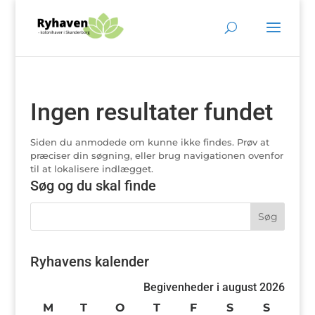
Ingen resultater fundet
Siden du anmodede om kunne ikke findes. Prøv at
præciser din søgning, eller brug navigationen ovenfor
til at lokalisere indlægget.
Søg og du skal finde
Ryhavens kalender
Begivenheder i august 2026
M
mandag
T
tirsdag
O
onsdag
T
torsdag
F
fredag
S
lørdag
S
søndag