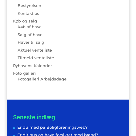
Bestyrelsen
Kontakt os
Køb og salg
Køb af have
Salg af have
Haver til salg
Aktuel venteliste
Tilmeld venteliste
Ryhavens Kalender
Foto galleri
Fotogalleri Arbejdsdage
Seneste indlæg
Er du med på Boligforeningsweb?
Er dit hus og have forsikret mod brand?