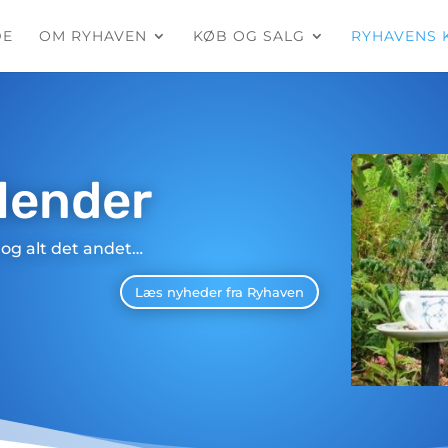
DE
OM RYHAVEN
KØB OG SALG
RYHAVENS 
lender
og alt det andet…
Læs nyheder fra Ryhaven