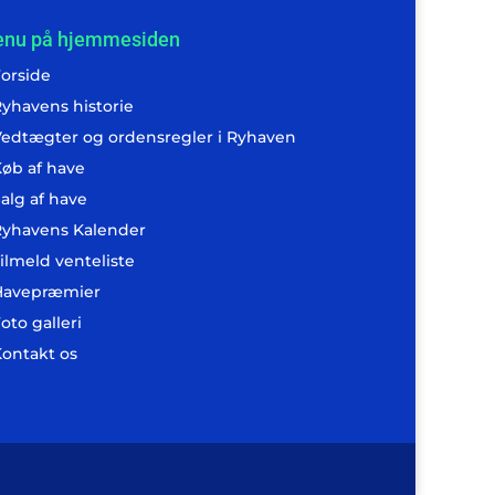
nu på hjemmesiden
orside
yhavens historie
edtægter og ordensregler i Ryhaven
6
øb af have
6
alg af have
6
yhavens Kalender
ilmeld venteliste
26
Havepræmier
26
oto galleri
ontakt os
6