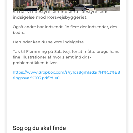
Så har vi i bestyrelsen indsendt bestyrelsens
indsigelse mod Korsvejsbyggeriet.
Også andre har indsendt. Jo flere der indsender, des
bedre.
Herunder kan du se vore indsigelse.
Tak til Flemming på Salatvej, for at måtte bruge hans
fine illustrationer af hvor slemt indkigs-
problematikken bliver.
https://www.dropbox.com/s/iy1oa8grh1sd2ir/H%C3%B8
ringssvar%203.pdf?dl=0
Søg og du skal finde