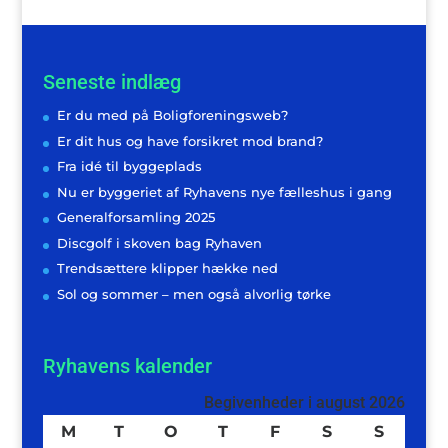
Seneste indlæg
Er du med på Boligforeningsweb?
Er dit hus og have forsikret mod brand?
Fra idé til byggeplads
Nu er byggeriet af Ryhavens nye fælleshus i gang
Generalforsamling 2025
Discgolf i skoven bag Ryhaven
Trendsættere klipper hække ned
Sol og sommer – men også alvorlig tørke
Ryhavens kalender
Begivenheder i august 2026
M
mandag
T
tirsdag
O
onsdag
T
torsdag
F
fredag
S
lørdag
S
søndag