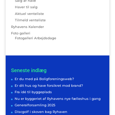
Salg af have
Haver til salg
Aktuel venteliste
Tilmeld venteliste
Ryhavens Kalender
Foto galleri
Fotogalleri Arbejdsdage
Seneste indlæg
Er du med på Boligforeningsweb?
Er dit hus og have forsikret mod brand?
Fra idé til byggeplads
Nu er byggeriet af Ryhavens nye fælleshus i gang
Generalforsamling 2025
Discgolf i skoven bag Ryhaven