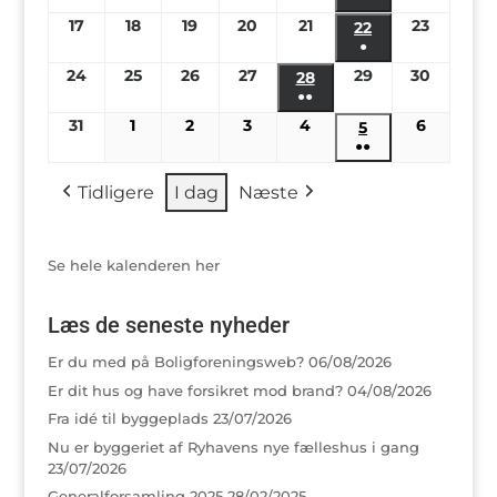
(1
17
17/08/2026
18
18/08/2026
19
19/08/2026
20
20/08/2026
21
21/08/2026
23
23/08/2
22
22/08/2026
begivenhed)
●
(1
24
24/08/2026
25
25/08/2026
26
26/08/2026
27
27/08/2026
29
29/08/2026
30
30/08/2
28
28/08/2026
begivenhed)
●●
(2
31
31/08/2026
1
01/09/2026
2
02/09/2026
3
03/09/2026
4
04/09/2026
6
06/09/2
5
05/09/2026
begivenheder)
●●
(2
Tidligere
I dag
Næste
begivenheder)
Se hele kalenderen her
Læs de seneste nyheder
Er du med på Boligforeningsweb?
06/08/2026
Er dit hus og have forsikret mod brand?
04/08/2026
Fra idé til byggeplads
23/07/2026
Nu er byggeriet af Ryhavens nye fælleshus i gang
23/07/2026
Generalforsamling 2025
28/02/2025