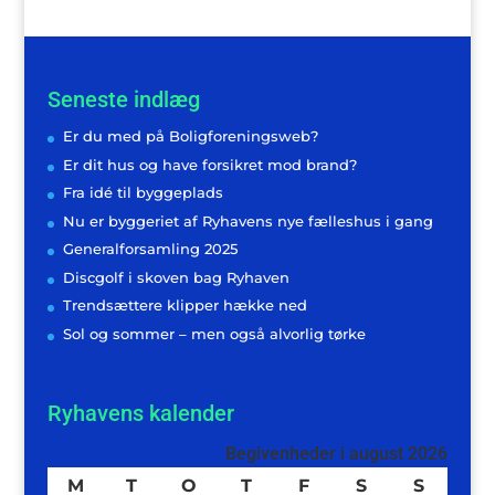
Seneste indlæg
Er du med på Boligforeningsweb?
Er dit hus og have forsikret mod brand?
Fra idé til byggeplads
Nu er byggeriet af Ryhavens nye fælleshus i gang
Generalforsamling 2025
Discgolf i skoven bag Ryhaven
Trendsættere klipper hække ned
Sol og sommer – men også alvorlig tørke
Ryhavens kalender
Begivenheder i august 2026
M
mandag
T
tirsdag
O
onsdag
T
torsdag
F
fredag
S
lørdag
S
søndag