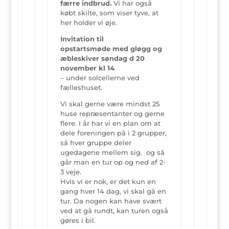
færre indbrud.
Vi har også
købt skilte, som viser tyve, at
her holder vi øje.
Invitation til
opstartsmøde med gløgg og
æbleskiver søndag d 20
november kl 14
– under solcellerne ved
fælleshuset.
Vi skal gerne være mindst 25
huse repræsentanter og gerne
flere. I år har vi en plan om at
dele foreningen på i 2 grupper,
så hver gruppe deler
ugedagene mellem sig. og så
går man en tur op og ned af 2-
3 veje.
Hvis vi er nok, er det kun en
gang hver 14 dag, vi skal gå en
tur. Da nogen kan have svært
ved at gå rundt, kan turen også
gøres i bil.